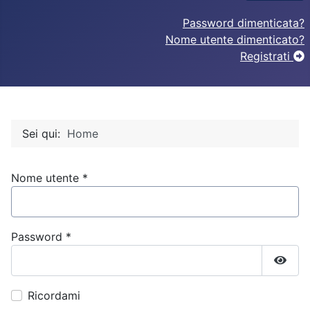
Password dimenticata?
Nome utente dimenticato?
Registrati
Sei qui:
Home
Nome utente
*
Password
*
Mostr
Ricordami